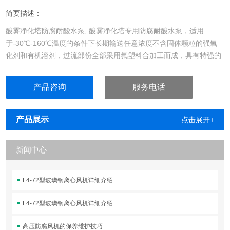
简要描述：
酸雾净化塔防腐耐酸水泵, 酸雾净化塔专用防腐耐酸水泵，适用
于-30℃-160℃温度的条件下长期输送任意浓度不含固体颗粒的强氧
化剂和有机溶剂，过流部份全部采用氟塑料合加工而成，具有特强的
耐腐蚀性，机械强度高、不老化、无毒素分解等优点...
产品咨询
服务电话
产品展示
点击展开+
新闻中心
F4-72型玻璃钢离心风机详细介绍
F4-72型玻璃钢离心风机详细介绍
高压防腐风机的保养维护技巧