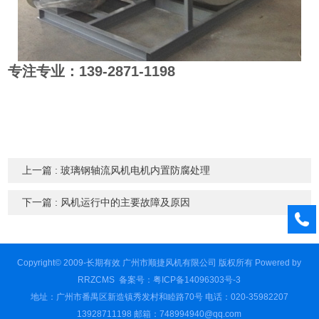
专注专业：139-2871-1198
上一篇 : 玻璃钢轴流风机电机内置防腐处理
下一篇 : 风机运行中的主要故障及原因
Copyright© 2009-长期有效 广州市顺捷风机有限公司 版权所有
Powered by
RRZCMS
备案号：
粤ICP备14096303号-3
地址：广州市番禺区新造镇秀发村和睦路70号 电话：020-35982207
13928711198 邮箱：748994940@qq.com