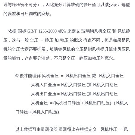
速与静压密不可分），因此充分计算准确的静压值可以减少设计选型
的误差和日后调试的麻烦。
依据 国标 GB/T 1236-2000 标准 来定义 玻璃钢风机全压 和 风机静
压，这与一般 全压 ＝ 静压 加 动压 的概念 有点不同，但是如果是风
机的全压含意还要扩展，玻璃钢风机的全压是指风机提升流体风压风
量的能力，这点要分清楚，不只是全压＝静压加动压的概念。
然後才能理解 风机全压 ＝ 风机出口全压 减 风机入口全压
风机入口全压＝风机入口静压 加 风机入口动压
风机出口全压＝风机出口静压 加 风机出口动压
风机全压 ＝(风机出口静压＋风机出口动压)- (风机入
口静压＋风机入口动压)
以上数据可由量测仪器 量测得出在根据定义 风机静压 ＝ 风