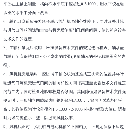
平仪在主轴上测量，横向不水平底不应超过0.3/1000，用水平仪在轴
承座的水平中分面上测量。
6、轴瓦研刮前应先将转子轴心线与机壳轴心线校正，同时调整叶轮
与进气口间的间隙和主轴与机壳后侧板轴孔间的间隙，使其符合设备
技术文件的规定。
7、主轴和轴瓦组装时，应按设备技术文件的规定进行检查。轴承盖
与轴瓦间应保持0.03～0.04毫米的过盈(测量轴瓦的外径和轴承座的内
径)。
8、风机机壳组装时，应以转子轴心线为基准找正机壳的位置并将叶
轮进气口与机壳进气口间的轴向和径向间隙高速至设备技术文件规定
的范围内，同时检查地脚螺栓是否紧固。其间隙值如设备技术文件无
规定时，一般轴向间隙应为叶轮外径的1/100，，径向间隙应均匀分
布，其数值应为叶轮外径的1.5/1000～3/1000(外径小者取大值)。调整
时力求间隙值小一些，以提高风机效率。
9、风机找正时，风机轴与电动机轴的不同轴度：径向定位移不应超